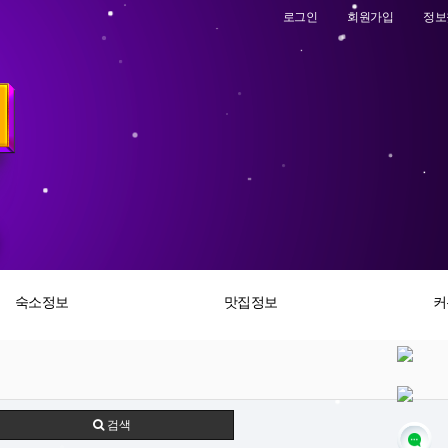
로그인
회원가입
정보
숙소정보
맛집정보
커
검색