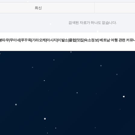
최신
검색된 자료가 하나도 없습니다.
|붕따우|무이네|푸꾸옥|가라오케|마사지|이발소|클럽|맛집|숙소정보| 베트남 여행 관련 커뮤