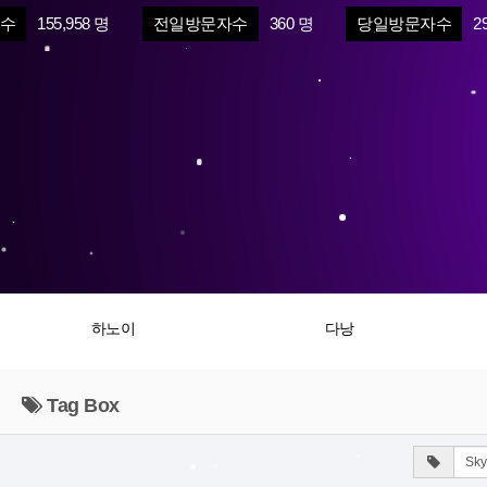
수
155,958 명
전일방문자수
360 명
당일방문자수
2
하노이
다낭
Tag Box