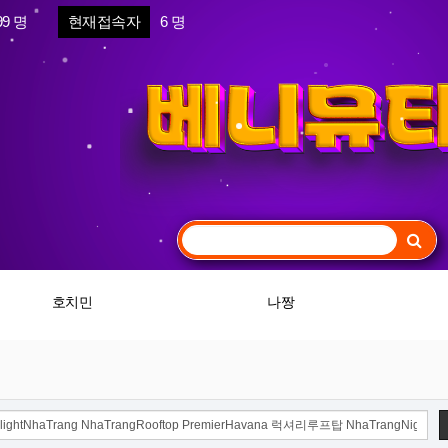
99 명
현재접속자
6 명
호치민
나짱