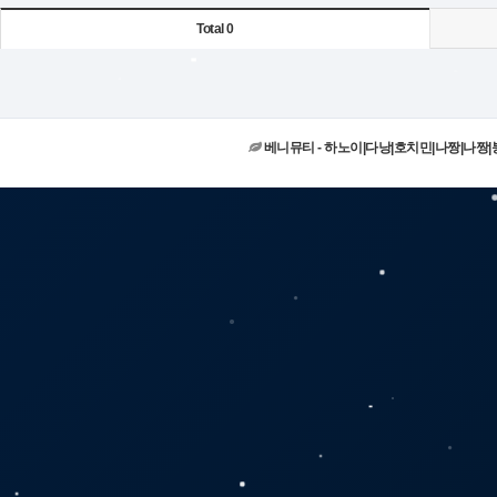
Total 0
베니뮤티 - 하노이|다낭|호치민|나짱|나짱