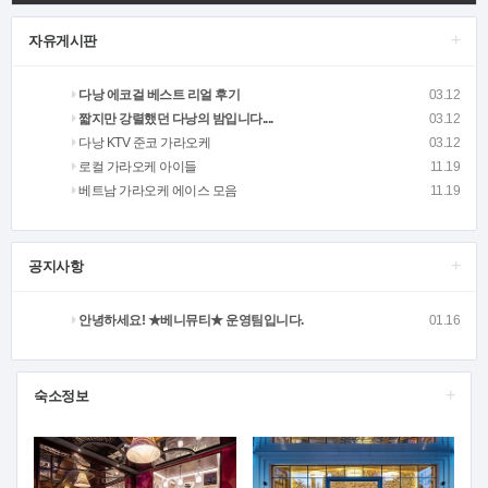
+
자유게시판
다낭 에코걸 베스트 리얼 후기
03.12
짧지만 강렬했던 다낭의 밤입니다....
03.12
다낭 KTV 준코 가라오케
03.12
로컬 가라오케 아이들
11.19
베트남 가라오케 에이스 모음
11.19
+
공지사항
안녕하세요! ★베니뮤티★ 운영팀입니다.
01.16
+
숙소정보