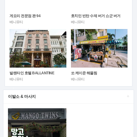
게요리 전문점 꽌 94
호치민 빈탄 수제 버거 쇼군 버거
베니뮤티
(SHOGUN BURGER)
베니뮤티
발렌타인 호텔 BALLANTINE
쏘 케이준 해물찜
HOTEL [7군 푸미흥]
베니뮤티
베니뮤티
+
이발소 & 마사지