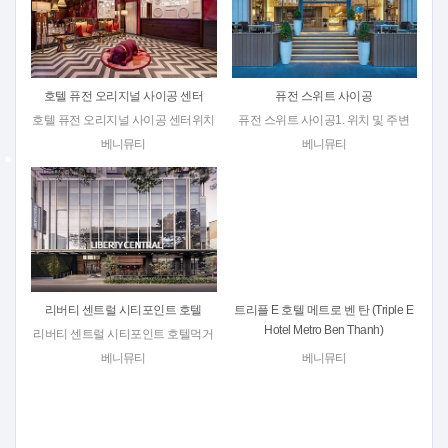
호텔 퓨전 오리지널 사이공 센터
퓨전 스위트 사이공
호텔 퓨전 오리지널 사이공 센터위치
퓨전 스위트 사이공1. 위치 및 주변
및 전망최고의 입지: 호치민 시내 중
환경주요 명소: 호치민 벤탄시장 근
베니뮤티
베니뮤티
심부인 '사이공 센터' 빌딩 내에 위치
처에 위치하며, 호텔 바로 앞에 코코
하고 있습니다.사이공 스퀘어(도보
넛 커피로 유명한 **'콩카페'**가…
…
리버티 센트럴 시티포인트 호텔
트리플 E 호텔 메트로 벤 탄 (Triple E
Hotel Metro Ben Thanh)
리버티 센트럴 시티포인트 호텔먹거
리 명소인 빈탄 시장에서 도보 5분 거
트리플 E 호텔 메트로 벤 탄 (Triple E
베니뮤티
베니뮤티
리에 위치하며, 주변에 다양한 맛집
Hotel Metro Ben Thanh)벤탄시장·부
이 밀집해 있다.호치민 1군 중심부에
이비엔·사이공스퀘어 등 1군 주요 관
자…
광지와 도…