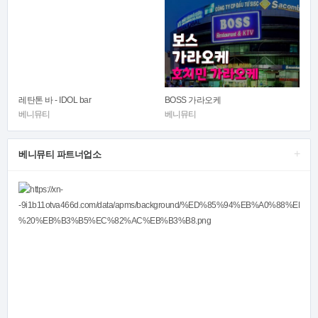
레탄톤 바 - IDOL bar
BOSS 가라오케
베니뮤티
베니뮤티
+
베니뮤티 파트너업소