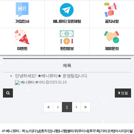
가입인사
베니뮤티 오픈채팅
공지사항
이벤트
환전정보
제휴문의
제목
안녕하세요! ★베니뮤티★ 운영팀입니다.
베니뮤티
861
2025.01.16
정렬
1
베니뮤티 - 하노이|다낭|호치민|나짱|나짱|붕따우|무이네|푸꾸옥|가라오케|마사지|이발