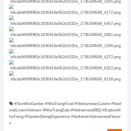
#XomMoiGarden #NhaTrangFood #VietnameseCuisine #Seaf
oodLoversVietnam #NhaTrangEats #VietnameseBBQ #ExploreN
haTrang #GardenDiningExperience #AuthenticVietnameseFlavor
s