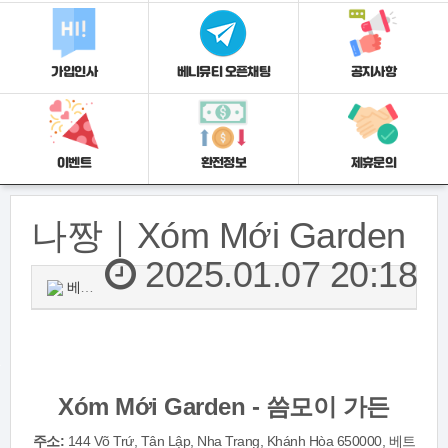
가입인사
베니뮤티 오픈채팅
공지사항
이벤트
환전정보
제휴문의
나짱｜Xóm Mới Garden
2025.01.07 20:18
베니뮤티
0
264
Xóm Mới Garden - 씀모이 가든
주소:
144 Võ Trứ, Tân Lập, Nha Trang, Khánh Hòa 650000, 베트