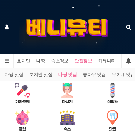
다낭
호치민
나짱
숙소정보
맛집정보
커뮤니티
다낭 맛집
호치민 맛집
나짱 맛집
붕따우 맛집
무이네 맛집
가라오케
마사지
이발소
클럽
숙소
맛집