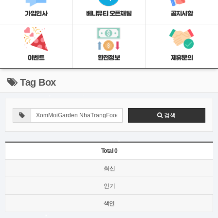
가입인사
베니뮤티 오픈채팅
공지사항
이벤트
환전정보
제휴문의
Tag Box
검색
Total 0
최신
인기
색인