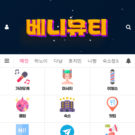
메인
하노이
다낭
호치민
나짱
숙소정보
맛집
가라오케
마사지
이발소
클럽
숙소
맛집