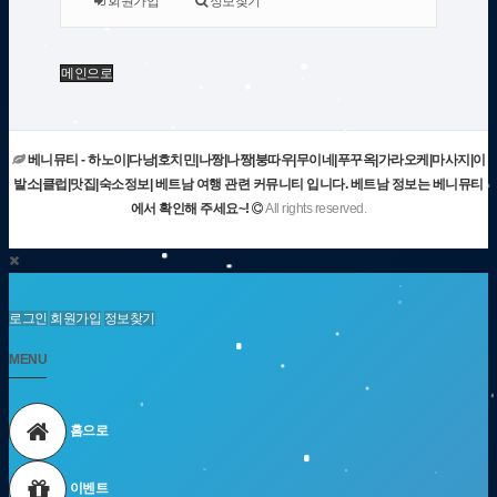
회원가입
정보찾기
메인으로
베니뮤티 - 하노이|다낭|호치민|나짱|나짱|붕따우|무이네|푸꾸옥|가라오케|마사지|이
발소|클럽|맛집|숙소정보| 베트남 여행 관련 커뮤니티 입니다. 베트남 정보는 베니뮤티
에서 확인해 주세요~!
All rights reserved.
로그인
회원가입
정보찾기
MENU
홈으로
이벤트