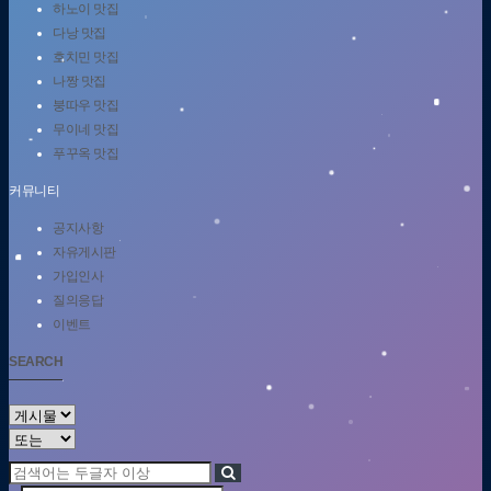
하노이 맛집
다낭 맛집
호치민 맛집
나짱 맛집
붕따우 맛집
무이네 맛집
푸꾸옥 맛집
커뮤니티
공지사항
자유게시판
가입인사
질의응답
이벤트
SEARCH