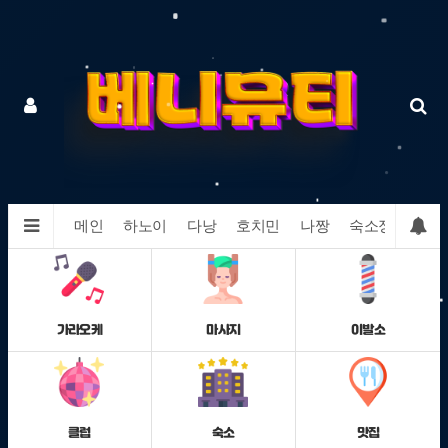
메인
하노이
다낭
호치민
나짱
숙소정보
맛
가라오케
마사지
이발소
클럽
숙소
맛집