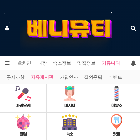
다낭
호치민
나짱
숙소정보
맛집정보
커뮤니티
공지사항
자유게시판
가입인사
질의응답
이벤트
가라오케
마사지
이발소
클럽
숙소
맛집