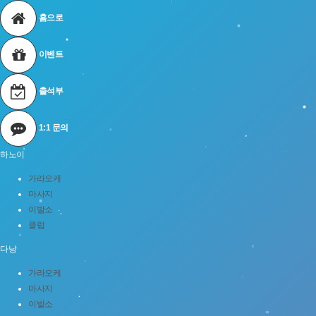
홈으로
이벤트
출석부
1:1 문의
하노이
가라오케
마사지
이발소
클럽
다낭
가라오케
마사지
이발소