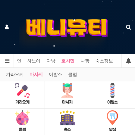
메인
하노이
다낭
호치민
나짱
숙소정보
맛집정
가라오케
마사지
이발소
클럽
가라오케
마사지
이발소
클럽
숙소
맛집