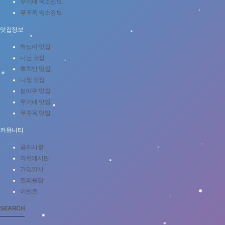
무이네 숙소정보
푸꾸옥 숙소정보
맛집정보
하노이 맛집
다낭 맛집
호치민 맛집
나짱 맛집
붕따우 맛집
무이네 맛집
푸꾸옥 맛집
커뮤니티
공지사항
자유게시판
가입인사
질의응답
이벤트
SEARCH