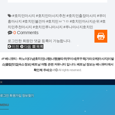
#호치민마사지 #호치민마사지추천 #호치민출장마사지 #푸미
흥마사지 #호치민불건마 #호치민ㅂㄱㅁ #호치민마사지순위 #호
치민추천마사지 #호치민루나마사지 #루나마사지호치민
0
Comments
로그인한 회원만 댓글 등록이 가능합니다.
이전
다음
목록
베니뮤티 - 하노이|다낭|호치민|나짱|나짱|붕따우|무이네|푸꾸옥|가라오케|마사지|이발
소|클럽|맛집|숙소정보| 베트남 여행 관련 커뮤니티 입니다. 베트남 정보는 베니뮤티에서
확인해 주세요~!
All rights reserved.
로그인
회원가입
정보찾기
MENU