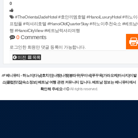
0
#TheOrientalJadeHotel #호안끼엠호텔 #HanoiLuxuryHotel #하노
프탑풀 #럭셔리호텔 #HanoiOldQuarterStay #하노이추천숙소 #베트
행 #HanoiCityView #베트남럭셔리여행
0
Comments
로그인한 회원만 댓글 등록이 가능합니다.
이전
목록
베니뮤티 - 하노이|다낭|호치민|나짱|나짱|붕따우|무이네|푸꾸옥|가라오케|마사지|이발
소|클럽|맛집|숙소정보| 베트남 여행 관련 커뮤니티 입니다. 베트남 정보는 베니뮤티에서
확인해 주세요~!
All rights reserved.