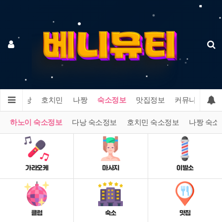
이
다낭
호치민
나짱
숙소정보
맛집정보
커뮤니티
하노이 숙소정보
다낭 숙소정보
호치민 숙소정보
나짱 숙소
가라오케
마사지
이발소
클럽
숙소
맛집