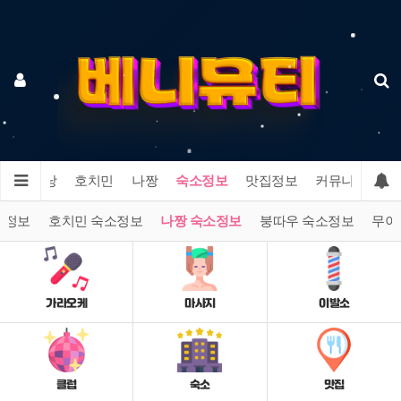
이
다낭
호치민
나짱
숙소정보
맛집정보
커뮤니티
소정보
호치민 숙소정보
나짱 숙소정보
붕따우 숙소정보
무이
가라오케
마사지
이발소
클럽
숙소
맛집