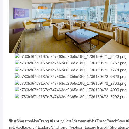
#SheratonNhaTrang #LuxuryHotelVietnam #NhaTrangBeachStay #I
inityPoolLuxury #ExploreNhaTrang #VietnamLuxuryTravel #SheratonE