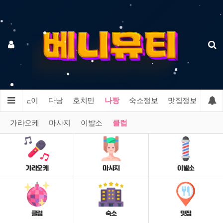
인
하노이
다낭
호치민
나짱
숙소정보
맛집정보
커뮤
가라오케
마사지
이발소
클럽
가라오케
마사지
이발소
클럽
숙소
맛집