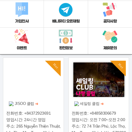
가입인사
베니뮤티 오픈채팅
공지사항
이벤트
환전정보
제휴문의
Hot
Hot
JISOO 클럽
세일링 클럽
+0
+0
전화번호: +84372923691
전화번호: +84858306679
영업시간: 24시간 영업
영업시간: 오전 7:00~오전 2:00
주소: 265 Nguyễn Thiện Thuật,
주소: 72 74 Trần Phú, Lộc Thọ,