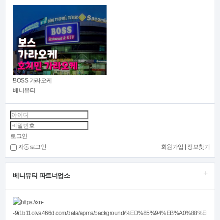
BOSS 가라오케
베니뮤티
로그인
자동로그인
회원가입
|
정보찾기
+
베니뮤티 파트너업소