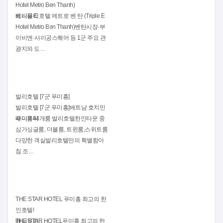
Hotel Metro Ben Thanh)
트리플 E 호텔 메트로 벤 탄 (Triple E
베니뮤티
Hotel Metro Ben Thanh)벤탄시장·부
이비엔·사이공스퀘어 등 1군 주요 관
광지와 도…
발리호텔 [7군 푸미흥]
발리호텔 [7군 푸미흥]베트남 호치민
푸미흥44개룸 발리호텔한인타운 중
베니뮤티
심가싱글룸, 더블룸, 트윈룸,스위트룸
다양한 객실발리호텔만의 특별함아
침 조…
THE STAR HOTEL 푸미흥 최고의 한
인호텔!
THE STAR HOTEL푸미흥 최고의 한
베니뮤티