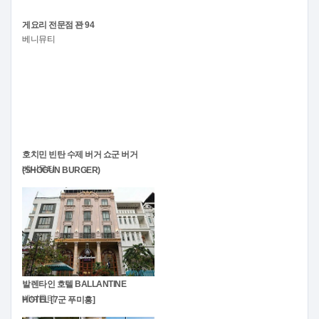
게요리 전문점 꽌 94
베니뮤티
호치민 빈탄 수제 버거 쇼군 버거
베니뮤티
(SHOGUN BURGER)
발렌타인 호텔 BALLANTINE
베니뮤티
HOTEL [7군 푸미흥]