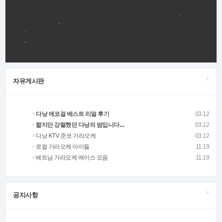
+
자유게시판
다낭 에코걸 베스트 리얼 후기
03.12
짧지만 강렬했던 다낭의 밤입니다....
03.12
다낭 KTV 준코 가라오케
03.12
로컬 가라오케 아이들
11.19
베트남 가라오케 에이스 모음
11.19
+
공지사항