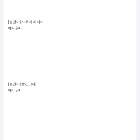
[불건마] 사쿠라 마사지
베니뮤티
[불건마] 빨간그네
베니뮤티