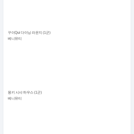
꾸이Qui 다이닝 라운지 (1군)
베니뮤티
몽키 시샤 하우스 (1군)
베니뮤티