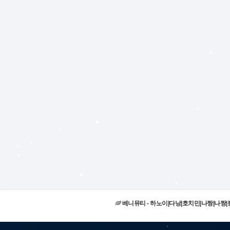
베니뮤티 - 하노이|다낭|호치민|나짱|나짱