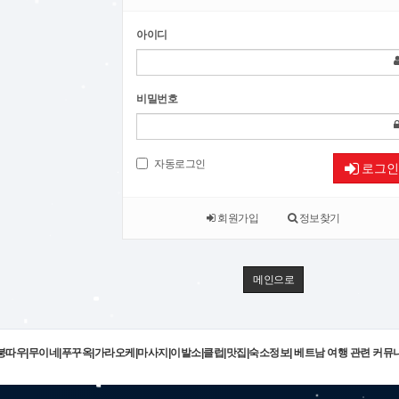
아이디
비밀번호
자동로그인
로그인
회원가입
정보찾기
메인으로
|붕따우|무이네|푸꾸옥|가라오케|마사지|이발소|클럽|맛집|숙소정보| 베트남 여행 관련 커뮤