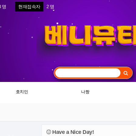
3 명
현재접속자
2 명
호치민
나짱
Have a Nice Day!