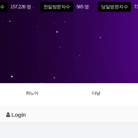
수
157,226 명
전일방문자수
565 명
당일방문자수
7
하노이
다낭
Login