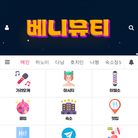
메인
하노이
다낭
호치민
나짱
숙소정보
맛집
가라오케
마사지
이발소
클럽
숙소
맛집