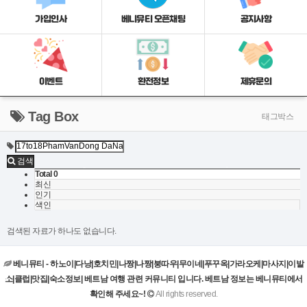
가입인사
베니뮤티 오픈채팅
공지사항
이벤트
환전정보
제휴문의
Tag Box
태그박스
검색
Total 0
최신
인기
색인
검색된 자료가 하나도 없습니다.
베니뮤티 - 하노이|다낭|호치민|나짱|나짱|붕따우|무이네|푸꾸옥|가라오케|마사지|이발
소|클럽|맛집|숙소정보| 베트남 여행 관련 커뮤니티 입니다. 베트남 정보는 베니뮤티에서
확인해 주세요~!
All rights reserved.