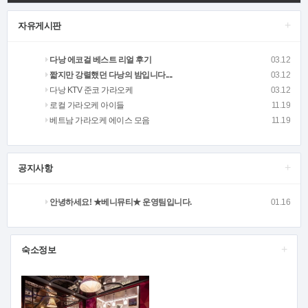
+
자유게시판
다낭 에코걸 베스트 리얼 후기
03.12
짧지만 강렬했던 다낭의 밤입니다....
03.12
다낭 KTV 준코 가라오케
03.12
로컬 가라오케 아이들
11.19
베트남 가라오케 에이스 모음
11.19
+
공지사항
안녕하세요! ★베니뮤티★ 운영팀입니다.
01.16
+
숙소정보