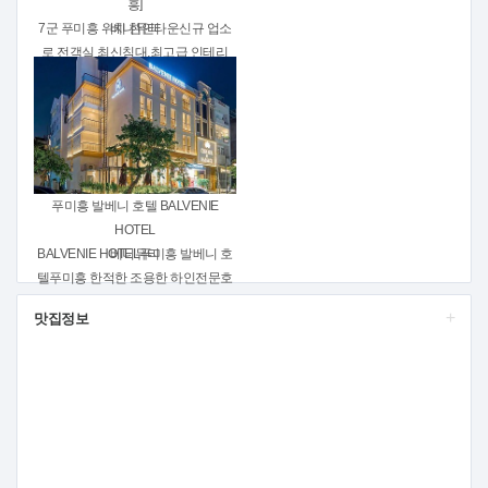
흥]
7군 푸미흥 위치 한인타운신규 업소
베니뮤티
로 전객실 최신침대,최고급 인테리
어..시설은 5성급!!! 가격은 2성급!!찾
아오시는길:R4-41, 42, Đ.…
푸미흥 발베니 호텔 BALVENIE
HOTEL
BALVENIE HOTEL푸미흥 발베니 호
베니뮤티
텔푸미흥 한적한 조용한 하인전문호
텔한국 사장님이 직접 운영 베트남 전
+
맛집정보
직원 한국어가능!!부페가 아닌 1인…