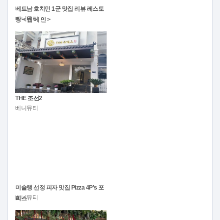
베트남 호치민 1군 맛집 리뷰 레스토
베니뮤티
랑 < 벱 메 인 >
THE 조선2
베니뮤티
미술랭 선정 피자 맛집 Pizza 4P's 포
베니뮤티
피스