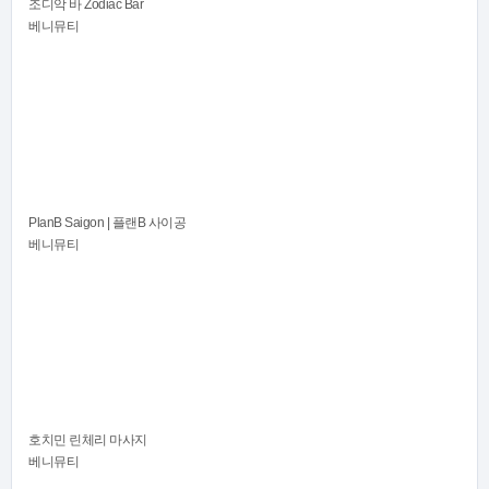
조디악 바 Zodiac Bar
베니뮤티
PlanB Saigon | 플랜B 사이공
베니뮤티
호치민 린체리 마사지
베니뮤티