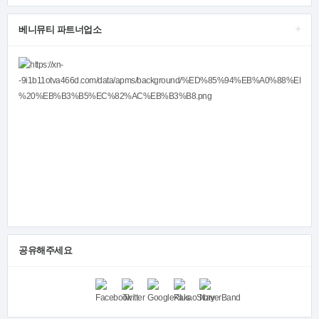
+
베니뮤티 파트너업소
공유해주세요