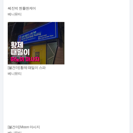
쎄진박 젠틀맨케어
베니뮤티
[불건마] 황제 때밀이 스파
베니뮤티
[불건마] Moon 마사지
베니뮤티