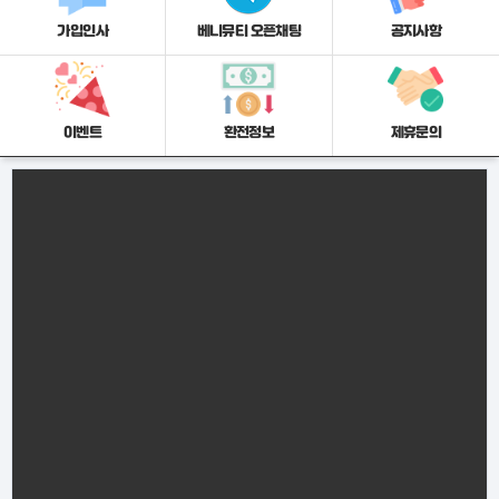
가입인사
베니뮤티 오픈채팅
공지사항
이벤트
환전정보
제휴문의