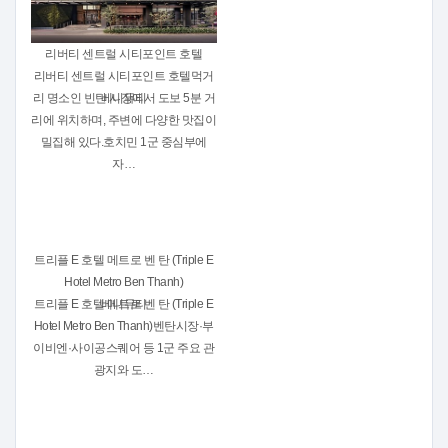
리버티 센트럴 시티포인트 호텔
리버티 센트럴 시티포인트 호텔먹거
리 명소인 빈탄 시장에서 도보 5분 거
베니뮤티
리에 위치하며, 주변에 다양한 맛집이
밀집해 있다.호치민 1군 중심부에
자…
트리플 E 호텔 메트로 벤 탄 (Triple E
Hotel Metro Ben Thanh)
트리플 E 호텔 메트로 벤 탄 (Triple E
베니뮤티
Hotel Metro Ben Thanh)벤탄시장·부
이비엔·사이공스퀘어 등 1군 주요 관
광지와 도…