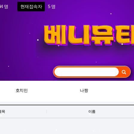
44 명
현재접속자
5 명
호치민
나짱
제목
이름