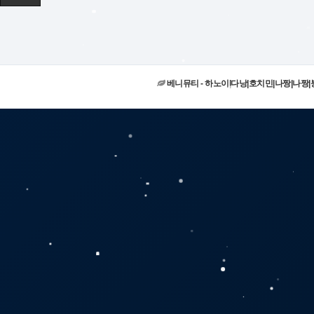
베니뮤티 - 하노이|다낭|호치민|나짱|나짱