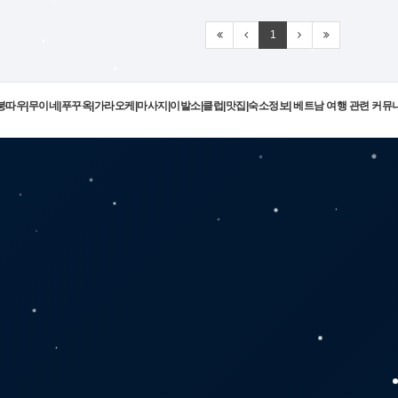
1
|붕따우|무이네|푸꾸옥|가라오케|마사지|이발소|클럽|맛집|숙소정보| 베트남 여행 관련 커뮤