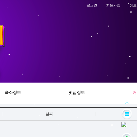
로그인
회원가입
정보
숙소정보
맛집정보
커
날짜