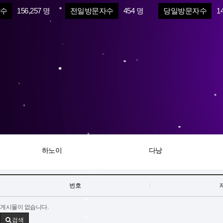
수
156,257 명
전일방문자수
454 명
당일방문자수
1
하노이
다낭
번호
게시물이 없습니다.
검색