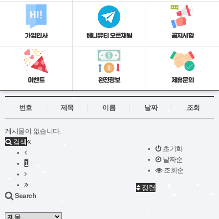
가입인사
베니뮤티 오픈채팅
공지사항
이벤트
환전정보
제휴문의
번호
제목
이름
날짜
조회
게시물이 없습니다.
검색
초기화
날짜순
1
조회순
정렬
Search