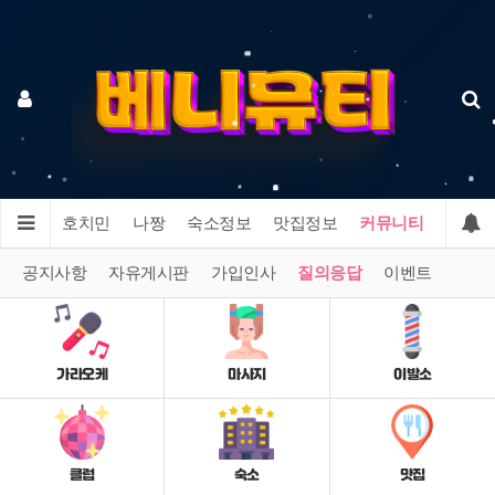
다낭
호치민
나짱
숙소정보
맛집정보
커뮤니티
공지사항
자유게시판
가입인사
질의응답
이벤트
가라오케
마사지
이발소
클럽
숙소
맛집