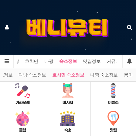
이
다낭
호치민
나짱
숙소정보
맛집정보
커뮤니티
숙소정보
다낭 숙소정보
호치민 숙소정보
나짱 숙소정보
붕따우
가라오케
마사지
이발소
클럽
숙소
맛집