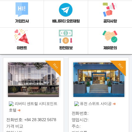
가입인사
베니뮤티 오픈채팅
공지사항
이벤트
환전정보
제휴문의
Hot
Hot
리버티 센트럴 시티포인트
퓨전 스위트 사이공
+0
호텔
+0
전화번호:
전화번호: +84 28 3822 5678
영업시간:
가격 비교
주소: