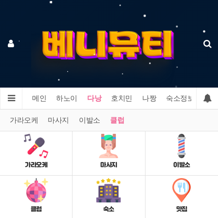
메인
하노이
다낭
호치민
나짱
숙소정보
맛집
가라오케
마사지
이발소
클럽
가라오케
마사지
이발소
클럽
숙소
맛집