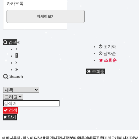
카카오톡:
자세히보기
검색
초기화
날짜순
1
조회순
조회순
Search
검색
닫기
베니뮤티 - 하노이|다낭|호치민|나짱|나짱|붕따우|무이네|푸꾸옥|가라오케|마사지|이발